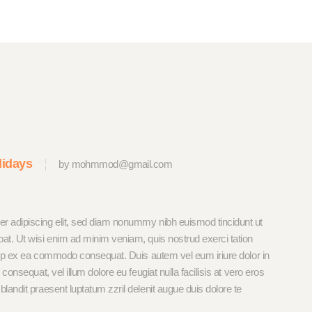
lidays
by mohmmod@gmail.com
er adipiscing elit, sed diam nonummy nibh euismod tincidunt ut
pat. Ut wisi enim ad minim veniam, quis nostrud exerci tation
iquip ex ea commodo consequat. Duis autem vel eum iriure dolor in
 consequat, vel illum dolore eu feugiat nulla facilisis at vero eros
blandit praesent luptatum zzril delenit augue duis dolore te