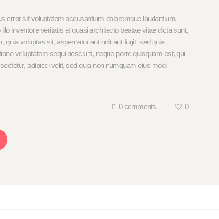
tus error sit voluptatem accusantium doloremque laudantium,
o inventore veritatis et quasi architecto beatae vitae dicta sunt,
uia voluptas sit, aspernatur aut odit aut fugit, sed quia
tione voluptatem sequi nesciunt, neque porro quisquam est, qui
nsectetur, adipisci velit, sed quia non numquam eius modi
0
comments
0