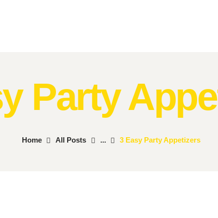
MR. MOMENTS
A Moment to Remember
y Party Appe
Home
All Posts
...
3 Easy Party Appetizers