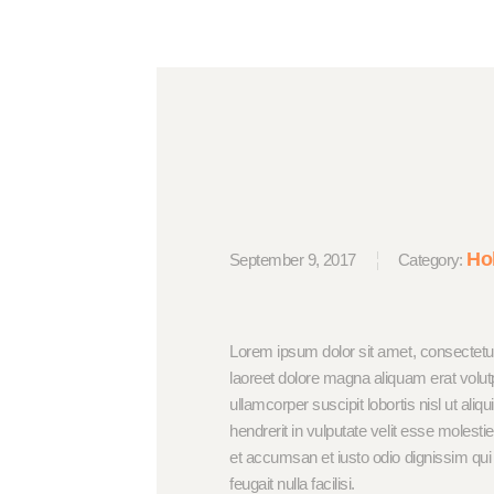
Ho
September 9, 2017
Category:
Lorem ipsum dolor sit amet, consectetu
laoreet dolore magna aliquam erat volut
ullamcorper suscipit lobortis nisl ut al
hendrerit in vulputate velit esse molestie
et accumsan et iusto odio dignissim qui 
feugait nulla facilisi.